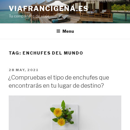
Skip
VIAFRANCIGENA.ES
to
Tu compañero de viaje
content
Menu
TAG:
ENCHUFES DEL MUNDO
POSTED
28 MAY, 2021
ON
¿Compruebas el tipo de enchufes que
encontrarás en tu lugar de destino?