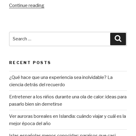
“¿Compruebas
Continue reading
el
tipo
de
enchufes
Search
Searc
que
for:
encontrarás
en
RECENT POSTS
tu
lugar
¿Qué hace que una experiencia sea inolvidable? La
de
ciencia detrás del recuerdo
destino?”
Entretener a los niños durante una ola de calor: ideas para
pasarlo bien sin derretirse
Ver auroras boreales en Islandia: cuándo viajar y cuál es la
mejor época del año
Islas españolas menos conocidas: paraísos que casi