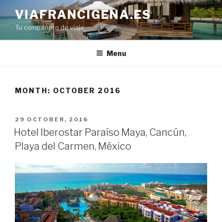
Skip
VIAFRANCIGENA.ES
to
Tu compañero de viaje
content
Menu
MONTH:
OCTOBER 2016
POSTED
29 OCTOBER, 2016
ON
Hotel Iberostar Paraíso Maya, Cancún,
Playa del Carmen, México