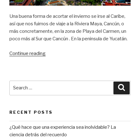
Una buena forma de acortar el invierno se irse al Caribe,
así que nos fuimos de viaje a la Riviera Maya, Cancún, o
más concretamente, en la zona de Playa del Carmen, un
poco más al Sur que Cancún . En la peninsula de Yucatán.
“Hotel
Continue reading
Iberostar
Paraíso
Maya,
Cancún,
Search
Searc
Playa
for:
del
Carmen,
RECENT POSTS
México”
¿Qué hace que una experiencia sea inolvidable? La
ciencia detrás del recuerdo