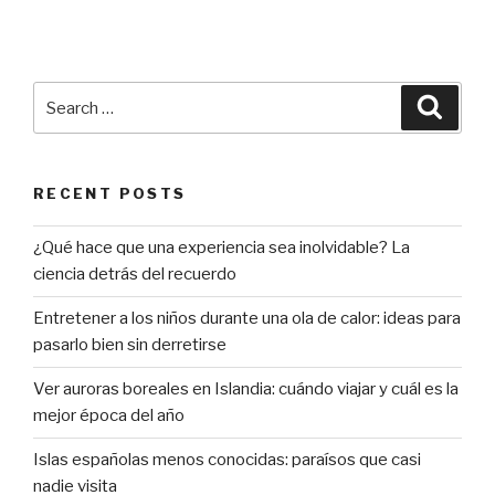
económicos
a
Cuba”
Search
Searc
for:
RECENT POSTS
¿Qué hace que una experiencia sea inolvidable? La
ciencia detrás del recuerdo
Entretener a los niños durante una ola de calor: ideas para
pasarlo bien sin derretirse
Ver auroras boreales en Islandia: cuándo viajar y cuál es la
mejor época del año
Islas españolas menos conocidas: paraísos que casi
nadie visita