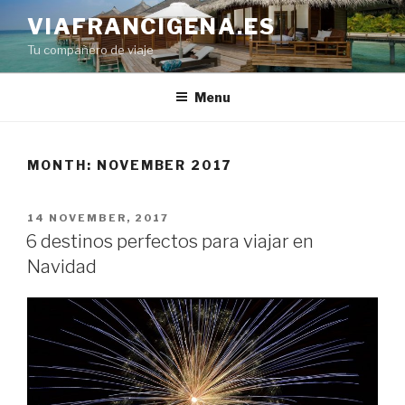
Skip
VIAFRANCIGENA.ES
to
Tu compañero de viaje
content
Menu
MONTH:
NOVEMBER 2017
POSTED
14 NOVEMBER, 2017
ON
6 destinos perfectos para viajar en
Navidad