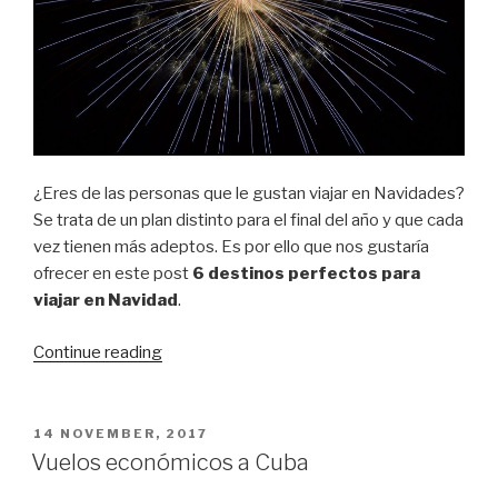
¿Eres de las personas que le gustan viajar en Navidades?
Se trata de un plan distinto para el final del año y que cada
vez tienen más adeptos. Es por ello que nos gustaría
ofrecer en este post
6 destinos perfectos para
viajar en Navidad
.
“6
Continue reading
destinos
perfectos
para
POSTED
14 NOVEMBER, 2017
ON
viajar
Vuelos económicos a Cuba
en