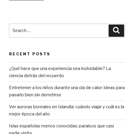
baratos
de
fin
de
Search
Searc
semana:
for:
escapadas
que
RECENT POSTS
cuestan
menos
¿Qué hace que una experiencia sea inolvidable? La
que
ciencia detrás del recuerdo
una
noche
Entretener a los niños durante una ola de calor: ideas para
de
pasarlo bien sin derretirse
fiesta”
Ver auroras boreales en Islandia: cuándo viajar y cuál es la
mejor época del año
Islas españolas menos conocidas: paraísos que casi
nadie visita