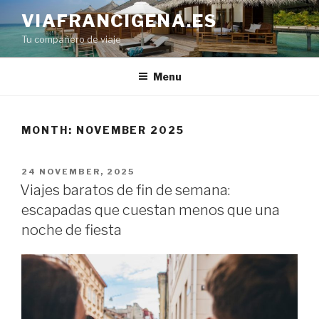
Skip
VIAFRANCIGENA.ES
to
Tu compañero de viaje
content
Menu
MONTH:
NOVEMBER 2025
POSTED
24 NOVEMBER, 2025
ON
Viajes baratos de fin de semana:
escapadas que cuestan menos que una
noche de fiesta