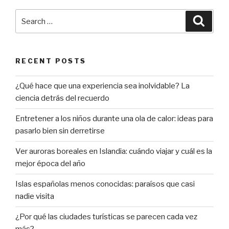
alidada
de
Search
Searc
hoteles
for:
e
inmobiliarias”
RECENT POSTS
¿Qué hace que una experiencia sea inolvidable? La
ciencia detrás del recuerdo
Entretener a los niños durante una ola de calor: ideas para
pasarlo bien sin derretirse
Ver auroras boreales en Islandia: cuándo viajar y cuál es la
mejor época del año
Islas españolas menos conocidas: paraísos que casi
nadie visita
¿Por qué las ciudades turísticas se parecen cada vez