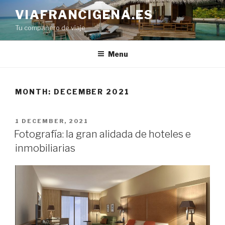
Skip
VIAFRANCIGENA.ES
to
Tu compañero de viaje
content
Menu
MONTH:
DECEMBER 2021
POSTED
1 DECEMBER, 2021
ON
Fotografía: la gran alidada de hoteles e
inmobiliarias