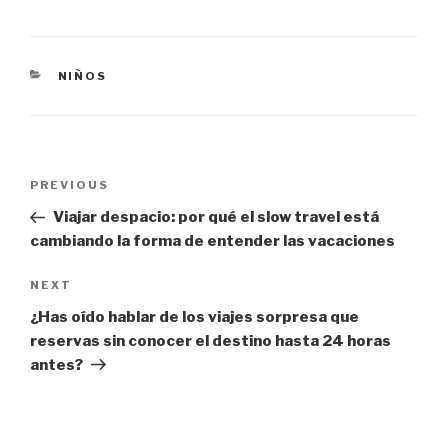
CATEGORIES
NIÑOS
Post
Previous
PREVIOUS
navigation
Post
Viajar despacio: por qué el slow travel está
cambiando la forma de entender las vacaciones
Next
NEXT
Post
¿Has oído hablar de los viajes sorpresa que
reservas sin conocer el destino hasta 24 horas
antes?