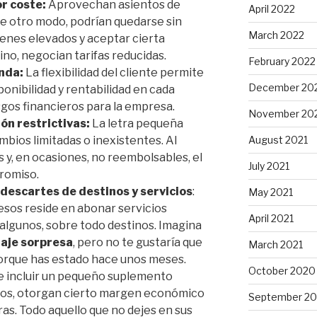
r coste:
Aprovechan asientos de
April 2022
de otro modo, podrían quedarse sin
March 2022
enes elevados y aceptar cierta
ino, negocian tarifas reducidas.
February 2022
nda:
La flexibilidad del cliente permite
December 20
onibilidad y rentabilidad en cada
gos financieros para la empresa.
November 20
ón restrictivas:
La letra pequeña
ambios limitadas o inexistentes. Al
August 2021
s y, en ocasiones, no reembolsables, el
July 2021
romiso.
 descartes de destinos y servicios
:
May 2021
resos reside en abonar servicios
April 2021
 algunos, sobre todo destinos. Imagina
iaje sorpresa
, pero no te gustaría que
March 2021
porque has estado hace unos meses.
October 2020
le incluir un pequeño suplemento
ros, otorgan cierto margen económico
September 2
as. Todo aquello que no dejes en sus