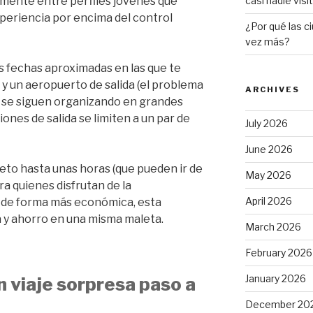
lmente entre perfiles jóvenes que
casi nadie visi
experiencia por encima del control
¿Por qué las c
vez más?
as fechas aproximadas en las que te
o y un aeropuerto de salida (el problema
ARCHIVES
es se siguen organizando en grandes
ones de salida se limiten a un par de
July 2026
June 2026
to hasta unas horas (que pueden ir de
May 2026
ra quienes disfrutan de la
April 2026
r de forma más económica, esta
 y ahorro en una misma maleta.
March 2026
February 2026
January 2026
 viaje sorpresa paso a
December 20