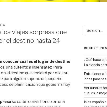
DIA
Search
 los viajes sorpresa que
for:
r el destino hasta 24
RECENT PO
¿Qué hace que 
in conocer cuál es el lugar de destino
La ciencia det
os, una auténtica insensatez. Para
en el destino que decidirá por ellos su
Entretener a lo
ue para alguien supone un pequeño
ideas para pasa
xceso de planificación que gobierna hoy
Ver auroras bor
cuál es la mej
rpresa
se están convirtiendo en una
Islas español