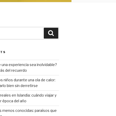
Search
STS
una experiencia sea inolvidable?
rás del recuerdo
s niños durante una ola de calor:
rlo bien sin derretirse
eales en Islandia: cuándo viajar y
or época del año
as menos conocidas: paraísos que