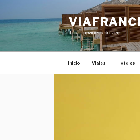
Skip
to
VIAFRANC
content
Tu compañero de viaje
Inicio
Viajes
Hoteles