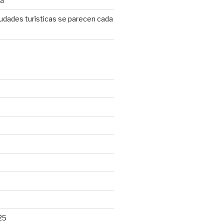
ta
iudades turísticas se parecen cada
25