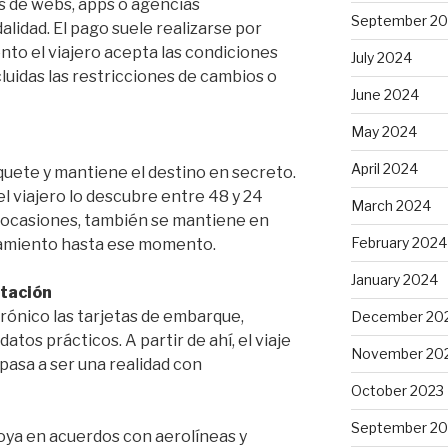
és de webs, apps o agencias
September 2
lidad. El pago suele realizarse por
to el viajero acepta las condiciones
July 2024
ncluidas las restricciones de cambios o
June 2024
May 2024
April 2024
uete y mantiene el destino en secreto.
 el viajero lo descubre entre 48 y 24
March 2024
En ocasiones, también se mantiene en
February 2024
jamiento hasta ese momento.
January 2024
tación
rónico las tarjetas de embarque,
December 20
atos prácticos. A partir de ahí, el viaje
November 20
 pasa a ser una realidad con
October 2023
September 20
poya en acuerdos con aerolíneas y