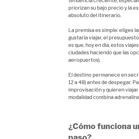
tendencia creciente, especia
priorizan su bajo precio y la 
absoluto del itinerario.
La premisa es simple: eliges l
gustaría viajar, el presupuest
es que, hoy en día, estos viaj
ciudades haciendo que las opci
aeropuertos).
El destino permanece en secre
12 a 48) antes de despegar. Pa
improvisación y quieren viaja
modalidad combina adrenalina
¿Cómo funciona un
paso?