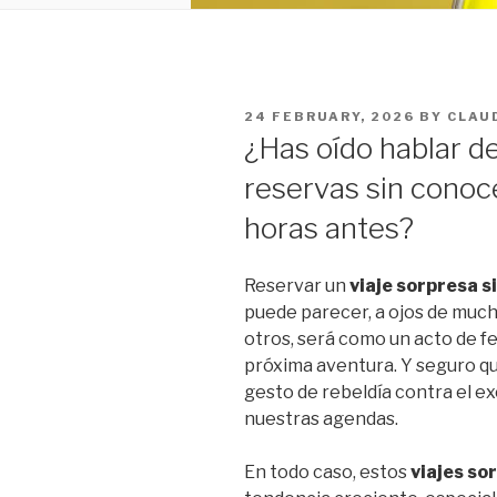
POSTED
24 FEBRUARY, 2026
BY
CLAU
ON
¿Has oído hablar de
reservas sin conoce
horas antes?
Reservar un
viaje sorpresa s
puede parecer, a ojos de much
otros, será como un acto de fe 
próxima aventura. Y seguro q
gesto de rebeldía contra el e
nuestras agendas.
En todo caso, estos
viajes so