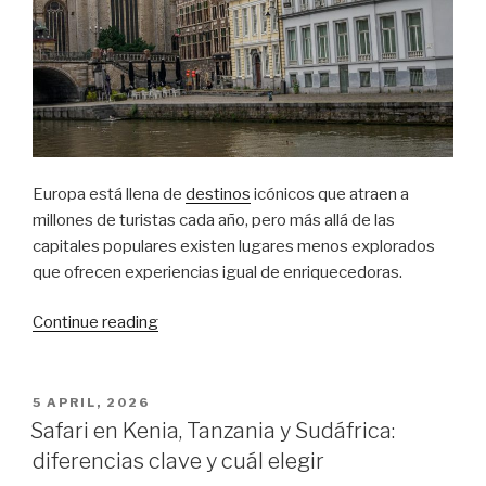
Europa está llena de
destinos
icónicos que atraen a
millones de turistas cada año, pero más allá de las
capitales populares existen lugares menos explorados
que ofrecen experiencias igual de enriquecedoras.
“Cinco
Continue reading
ciudades
desconocidas
de
POSTED
5 APRIL, 2026
ON
Europa
Safari en Kenia, Tanzania y Sudáfrica:
a
diferencias clave y cuál elegir
las