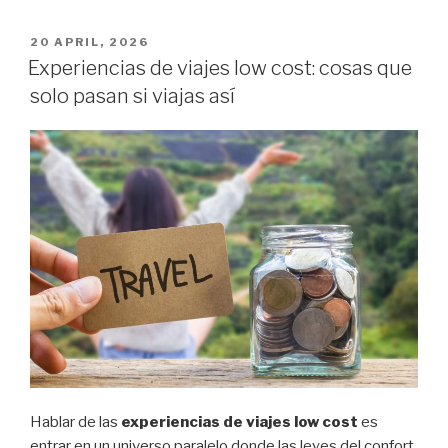
viajar
con
POSTED
20 APRIL, 2026
ON
bebés:
Experiencias de viajes low cost: cosas que
cómo
solo pasan si viajas así
superarlos”
Hablar de las
experiencias de viajes low cost
es
entrar en un universo paralelo donde las leyes del confort