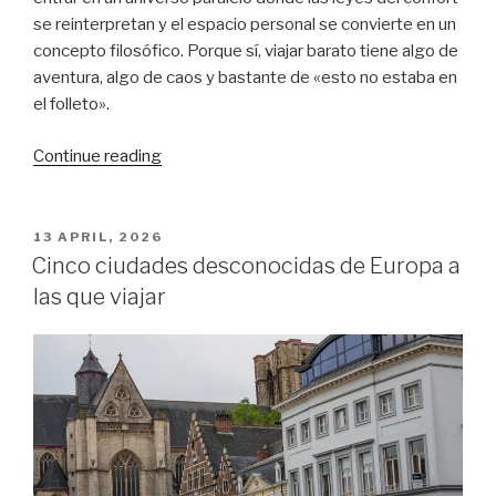
se reinterpretan y el espacio personal se convierte en un
concepto filosófico. Porque sí, viajar barato tiene algo de
aventura, algo de caos y bastante de «esto no estaba en
el folleto».
“Experiencias
Continue reading
de
viajes
low
POSTED
13 APRIL, 2026
ON
cost:
Cinco ciudades desconocidas de Europa a
cosas
las que viajar
que
solo
pasan
si
viajas
así”