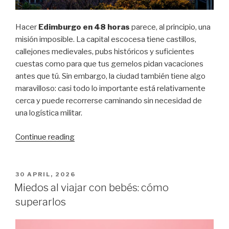
Hacer
Edimburgo en 48 horas
parece, al principio, una
misión imposible. La capital escocesa tiene castillos,
callejones medievales, pubs históricos y suficientes
cuestas como para que tus gemelos pidan vacaciones
antes que tú. Sin embargo, la ciudad también tiene algo
maravilloso: casi todo lo importante está relativamente
cerca y puede recorrerse caminando sin necesidad de
una logística militar.
“Edimburgo
Continue reading
en
48
horas:
POSTED
30 APRIL, 2026
ON
plan
Miedos al viajar con bebés: cómo
realista
superarlos
sin
prisas”