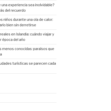
una experiencia sea inolvidable?
rás del recuerdo
s niños durante una ola de calor:
rlo bien sin derretirse
eales en Islandia: cuándo viajar y
or época del año
as menos conocidas: paraísos que
ta
iudades turísticas se parecen cada