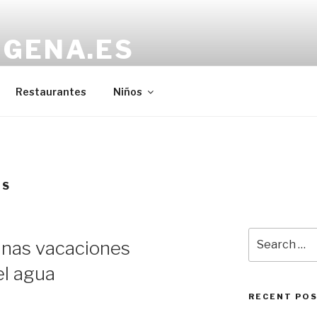
IGENA.ES
Restaurantes
Niños
ES
Search
 unas vacaciones
for:
el agua
RECENT PO