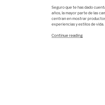
Seguro que te has dado cuent
años, la mayor parte de las c
centran en mostrar productos 
experiencias y estilos de vida.
“Hoteles
Continue reading
flotantes:
unas
vacaciones
inolvidables
sobre
el
agua”