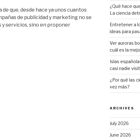
¿Qué hace que 
a de que, desde hace ya unos cuantos
La ciencia det
ampañas de publicidad y marketing no se
y servicios, sino en proponer
Entretener a lo
ideas para pasa
Ver auroras bor
cuál es la mej
Islas español
casi nadie visi
¿Por qué las c
vez más?
ARCHIVES
July 2026
June 2026