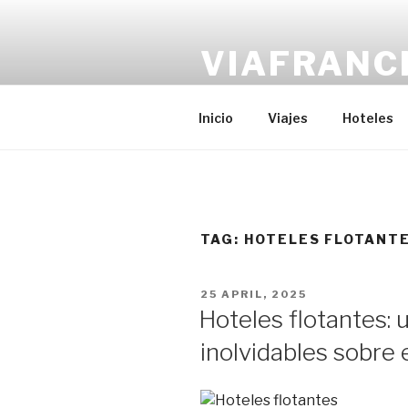
Skip
to
VIAFRANC
content
Tu compañero de viaje
Inicio
Viajes
Hoteles
TAG:
HOTELES FLOTANT
POSTED
25 APRIL, 2025
ON
Hoteles flotantes:
inolvidables sobre 