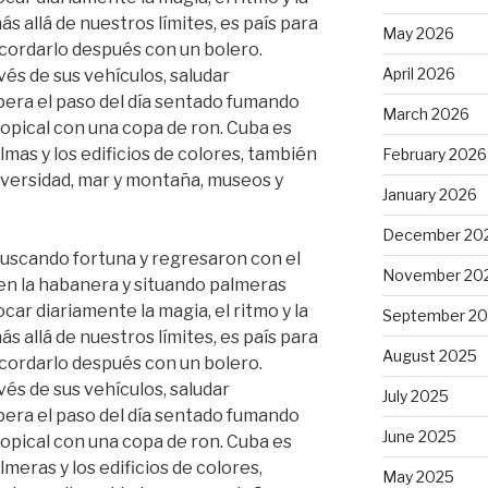
ás allá de nuestros límites, es país para
May 2026
ecordarlo después con un bolero.
April 2026
és de sus vehículos, saludar
pera el paso del día sentado fumando
March 2026
tropical con una copa de ron. Cuba es
lmas y los edificios de colores, también
February 2026
 diversidad, mar y montaña, museos y
January 2026
December 20
buscando fortuna y regresaron con el
November 20
en la habanera y situando palmeras
ar diariamente la magia, el ritmo y la
September 2
ás allá de nuestros límites, es país para
August 2025
ecordarlo después con un bolero.
és de sus vehículos, saludar
July 2025
pera el paso del día sentado fumando
June 2025
tropical con una copa de ron. Cuba es
meras y los edificios de colores,
May 2025