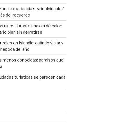
una experiencia sea inolvidable?
rás del recuerdo
s niños durante una ola de calor:
rlo bien sin derretirse
eales en Islandia: cuándo viajar y
or época del año
as menos conocidas: paraísos que
ta
iudades turísticas se parecen cada