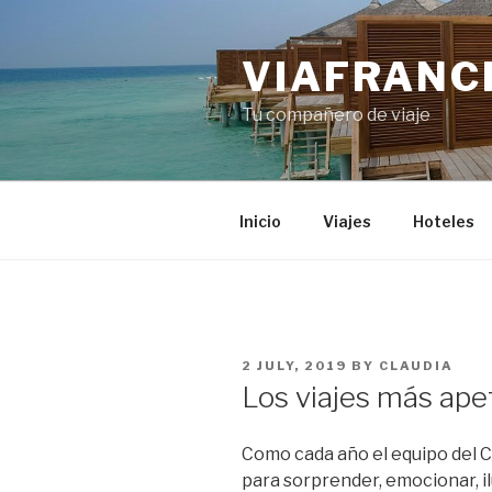
Skip
to
VIAFRANC
content
Tu compañero de viaje
Inicio
Viajes
Hoteles
POSTED
2 JULY, 2019
BY
CLAUDIA
ON
Los viajes más ape
Como cada año el equipo del C
para sorprender, emocionar, il