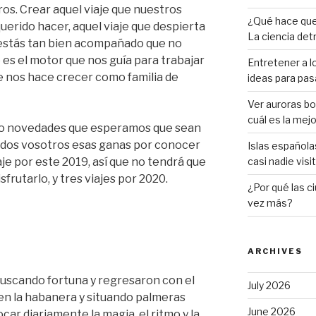
os. Crear aquel viaje que nuestros
¿Qué hace que 
uerido hacer, aquel viaje que despierta
La ciencia det
 estás tan bien acompañado que no
 es el motor que nos guía para trabajar
Entretener a lo
ue nos hace crecer como familia de
ideas para pasa
Ver auroras bor
cuál es la mej
o novedades que esperamos que sean
todos vosotros esas ganas por conocer
Islas español
e por este 2019, así que no tendrá que
casi nadie visi
frutarlo, y tres viajes por 2020.
¿Por qué las c
vez más?
ARCHIVES
buscando fortuna y regresaron con el
July 2026
en la habanera y situando palmeras
June 2026
ar diariamente la magia, el ritmo y la