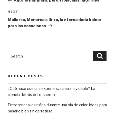
Aquí no hay playa, pero sí piscinas naturales
Next
NEXT
Post
Mallorca, Menorca o Ibiza, la eterna duda balear
para las vacaciones
Search
Searc
for:
RECENT POSTS
¿Qué hace que una experiencia sea inolvidable? La
ciencia detrás del recuerdo
Entretener a los niños durante una ola de calor: ideas para
pasarlo bien sin derretirse