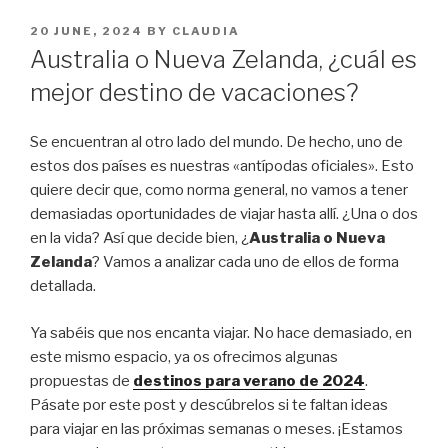
POSTED
20 JUNE, 2024
BY
CLAUDIA
ON
Australia o Nueva Zelanda, ¿cuál es
mejor destino de vacaciones?
Se encuentran al otro lado del mundo. De hecho, uno de
estos dos países es nuestras «antípodas oficiales». Esto
quiere decir que, como norma general, no vamos a tener
demasiadas oportunidades de viajar hasta allí. ¿Una o dos
en la vida? Así que decide bien, ¿
Australia o Nueva
Zelanda
? Vamos a analizar cada uno de ellos de forma
detallada.
Ya sabéis que nos encanta viajar. No hace demasiado, en
este mismo espacio, ya os ofrecimos algunas
propuestas de
destinos para verano de 2024
.
Pásate por este post y descúbrelos si te faltan ideas
para viajar en las próximas semanas o meses. ¡Estamos