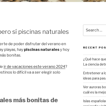
Search
pero sí piscinas naturales
for:
erte de poder disfrutar del verano en
RECENT PO
ay playas, hay
piscinas naturales
y hoy
más bonitas.
¿Qué hace que 
La ciencia det
de
ir de vacaciones este verano 2024
?
inos lo difícil va a ser elegir solo
Entretener a lo
ideas para pasa
Ver auroras bor
cuál es la mej
rales más bonitas de
Islas español