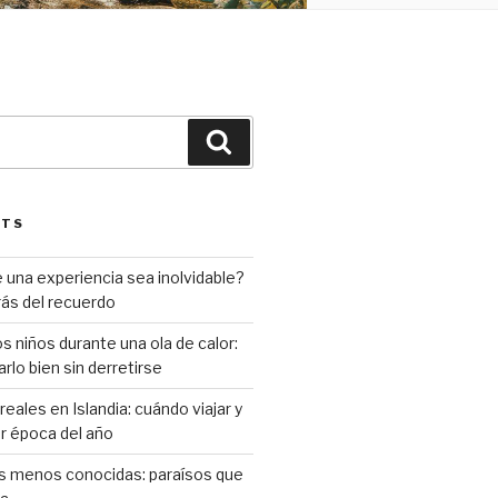
Search
STS
una experiencia sea inolvidable?
rás del recuerdo
s niños durante una ola de calor:
rlo bien sin derretirse
eales en Islandia: cuándo viajar y
or época del año
as menos conocidas: paraísos que