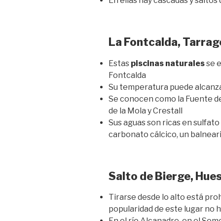
En ellas hay cascadas y saltos
La Fontcalda, Tarra
Estas
piscinas naturales
se e
Fontcalda
Su temperatura puede alcanza
Se conocen como la Fuente de 
de la Mola y Crestall
Sus aguas son ricas en sulfato
carbonato cálcico, un balneari
Salto de Bierge, Hue
Tirarse desde lo alto está pro
popularidad de este lugar no 
En el río Alcanadre, en el So