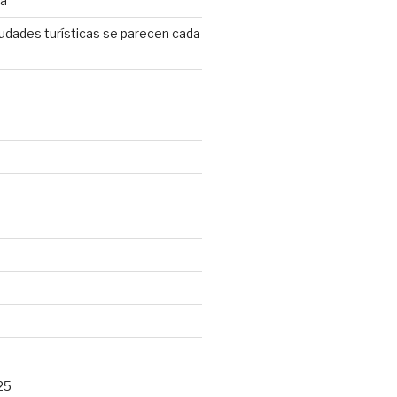
ta
iudades turísticas se parecen cada
25