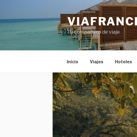
Skip
to
VIAFRANC
content
Tu compañero de viaje
Inicio
Viajes
Hoteles