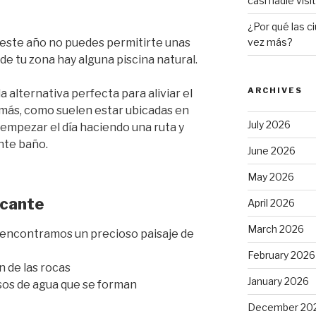
casi nadie visi
¿Por qué las c
 o este año no puedes permitirte unas
vez más?
e tu zona hay alguna piscina natural.
ARCHIVES
a alternativa perfecta para aliviar el
emás, como suelen estar ubicadas en
July 2026
empezar el día haciendo una ruta y
nte baño.
June 2026
May 2026
icante
April 2026
March 2026
 encontramos un precioso paisaje de
February 2026
 de las rocas
January 2026
os de agua que se forman
December 20