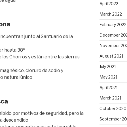
 de agua
April 2022
March 2022
gona
February 2022
December 20
ncuentran junto al Santuario de la
November 20
r hasta 38º
August 2021
los Chorros y están entre las sierras
July 2021
 magnésico, cloruro de sodio y
o natural único
May 2021
April 2021
March 2021
sca
October 2020
hibido por motivos de seguridad, pero la
September 2
ha descendido
montano, encontramos este increíble