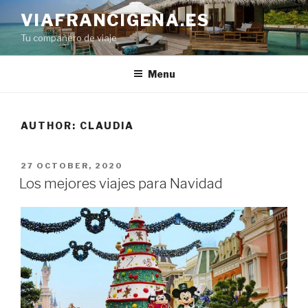
Skip
VIAFRANCIGENA.ES
to
Tu compañero de viaje
content
Menu
AUTHOR:
CLAUDIA
POSTED
27 OCTOBER, 2020
ON
Los mejores viajes para Navidad