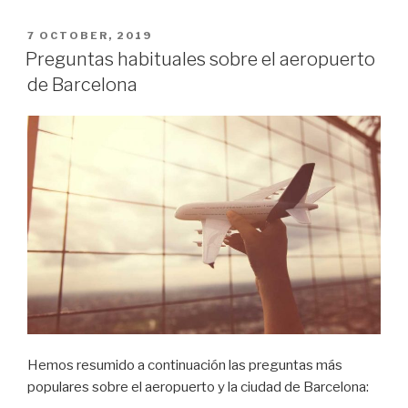
en
Budapest
POSTED
7 OCTOBER, 2019
ON
en
Preguntas habituales sobre el aeropuerto
3
de Barcelona
días
en
Navidad”
Hemos resumido a continuación las preguntas más
populares sobre el aeropuerto y la ciudad de Barcelona: