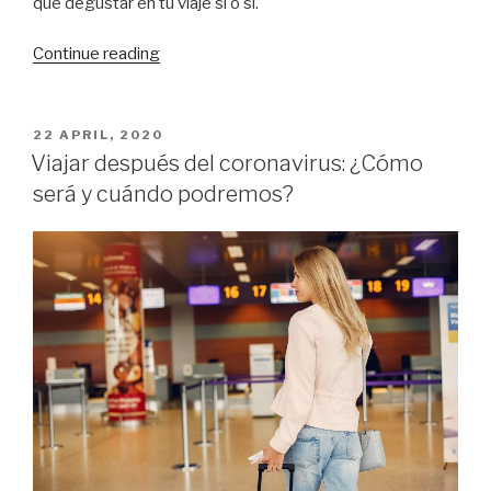
que degustar en tu viaje sí o sí.
“Platos
Continue reading
típicos
de
la
POSTED
22 APRIL, 2020
ON
gastronomía
Viajar después del coronavirus: ¿Cómo
asturiana”
será y cuándo podremos?