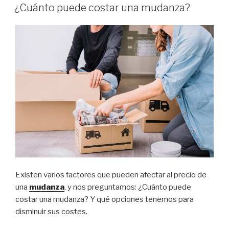
ON
Madera
¿Cuánto puede costar una mudanza?
la
gran
solución
para
tus
eventos”
Existen varios factores que pueden afectar al precio de
una
mudanza
, y nos preguntamos: ¿Cuánto puede
costar una mudanza? Y qué opciones tenemos para
disminuir sus costes.