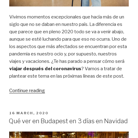
Vivimos momentos excepcionales que hacía más de un
siglo que no se daban en nuestro país. La diferencia es
que parece que en pleno 2020 todo se va a venir abajo,
aunque se esté luchando para que eso no ocurra. Uno de
los aspectos que más afectados se encuentran por esta
pandemia es nuestro ocio y, por supuesto, nuestros
viajes y vacaciones. ¿Te has parado a pensar cómo será
viajar después del coronavirus
? Vamos a tratar de
plantear este tema en las próximas líneas de este post.
“Viajar
Continue reading
después
del
coronavirus:
POSTED
16 MARCH, 2020
ON
¿Cómo
Qué ver en Budapest en 3 días en Navidad
será
y