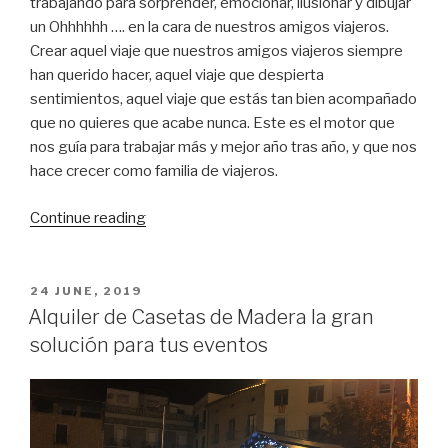
trabajando para sorprender, emocionar, ilusionar y dibujar
un Ohhhhhh …. en la cara de nuestros amigos viajeros.
Crear aquel viaje que nuestros amigos viajeros siempre
han querido hacer, aquel viaje que despierta
sentimientos, aquel viaje que estás tan bien acompañado
que no quieres que acabe nunca. Este es el motor que
nos guía para trabajar más y mejor año tras año, y que nos
hace crecer como familia de viajeros.
“Los
Continue reading
viajes
más
apetecibles
POSTED
24 JUNE, 2019
ON
para
Alquiler de Casetas de Madera la gran
2020”
solución para tus eventos