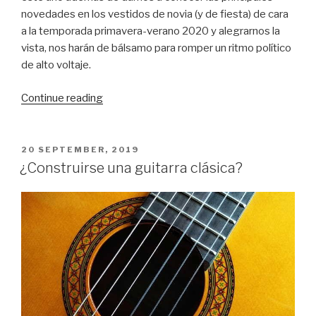
novedades en los vestidos de novia (y de fiesta) de cara
a la temporada primavera-verano 2020 y alegrarnos la
vista, nos harán de bálsamo para romper un ritmo político
de alto voltaje.
“Barcelona
Continue reading
abre
la
puerta
POSTED
20 SEPTEMBER, 2019
ON
a
¿Construirse una guitarra clásica?
las
novias
que
reinarán
en
2020”