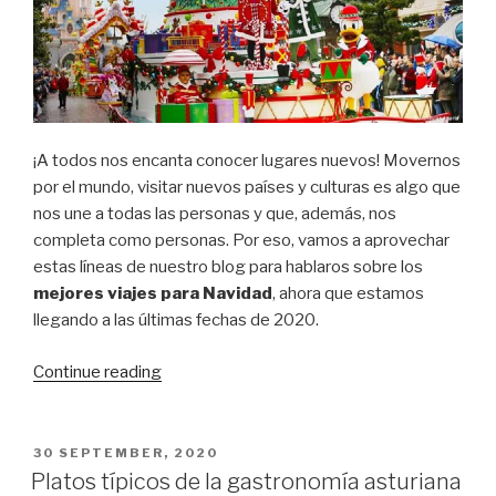
¡A todos nos encanta conocer lugares nuevos! Movernos
por el mundo, visitar nuevos países y culturas es algo que
nos une a todas las personas y que, además, nos
completa como personas. Por eso, vamos a aprovechar
estas líneas de nuestro blog para hablaros sobre los
mejores viajes para Navidad
, ahora que estamos
llegando a las últimas fechas de 2020.
“Los
Continue reading
mejores
viajes
para
POSTED
30 SEPTEMBER, 2020
ON
Navidad”
Platos típicos de la gastronomía asturiana