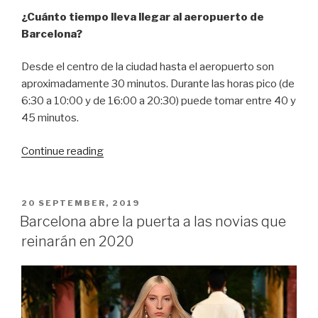
¿Cuánto tiempo lleva llegar al aeropuerto de
Barcelona?
Desde el centro de la ciudad hasta el aeropuerto son
aproximadamente 30 minutos. Durante las horas pico (de
6:30 a 10:00 y de 16:00 a 20:30) puede tomar entre 40 y
45 minutos.
“Preguntas
Continue reading
habituales
sobre
el
POSTED
20 SEPTEMBER, 2019
ON
aeropuerto
Barcelona abre la puerta a las novias que
de
reinarán en 2020
Barcelona”