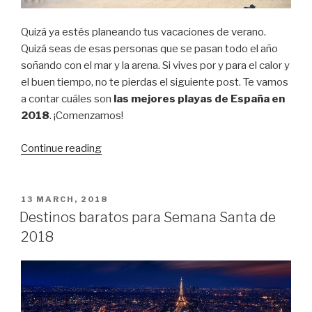
Quizá ya estés planeando tus vacaciones de verano.
Quizá seas de esas personas que se pasan todo el año
soñando con el mar y la arena. Si vives por y para el calor y
el buen tiempo, no te pierdas el siguiente post. Te vamos
a contar cuáles son
las mejores playas de España en
2018
. ¡Comenzamos!
“Las
Continue reading
mejores
playas
de
POSTED
13 MARCH, 2018
ON
España
Destinos baratos para Semana Santa de
en
2018
2018”