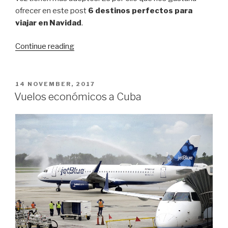
ofrecer en este post
6 destinos perfectos para
viajar en Navidad
.
“6
Continue reading
destinos
perfectos
para
POSTED
14 NOVEMBER, 2017
ON
viajar
Vuelos económicos a Cuba
en
Navidad”