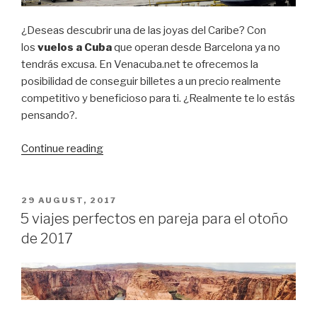
¿Deseas descubrir una de las joyas del Caribe? Con
los
vuelos a Cuba
que operan desde Barcelona ya no
tendrás excusa. En Venacuba.net te ofrecemos la
posibilidad de conseguir billetes a un precio realmente
competitivo y beneficioso para ti. ¿Realmente te lo estás
pensando?.
“Vuelos
Continue reading
económicos
a
Cuba”
POSTED
29 AUGUST, 2017
ON
5 viajes perfectos en pareja para el otoño
de 2017